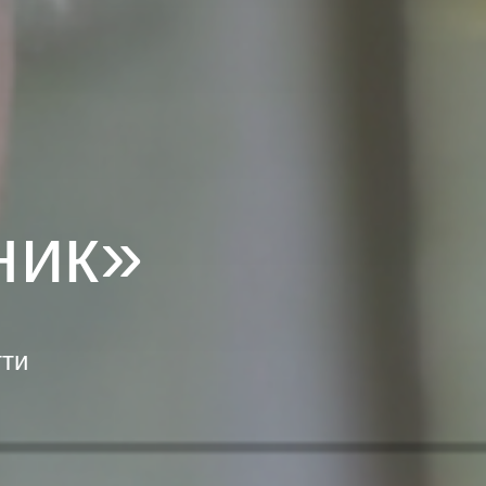
ник»
тти