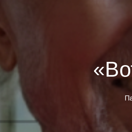
«Во
Па