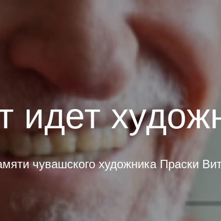
т идет худож
мяти чувашского художника Праски Ви