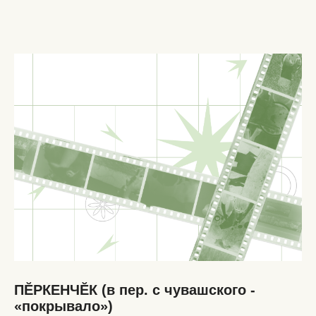
ПӖРКЕНЧӖК (в пер. с чувашского -
«покрывало»)