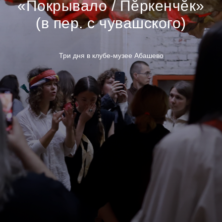
«Покрывало / Пĕркенчĕк»
(в пер. с чувашского)
Три дня в клубе-музее Абашево