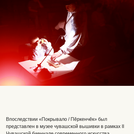
Впоследствии «Покрывало / Пĕркенчĕк» был
представлен в музее чувашской вышивки в рамках II
Чувашской биеннале современного искусства