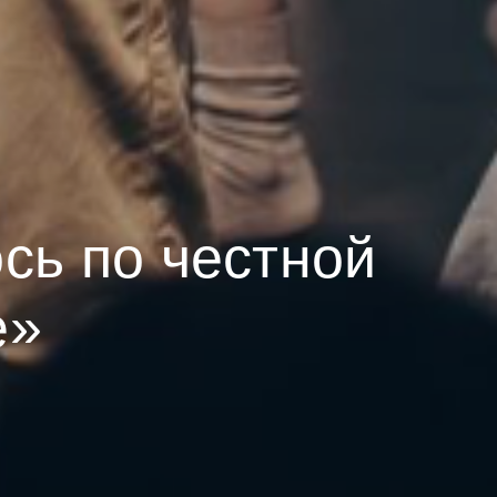
:
сь по честной
е»