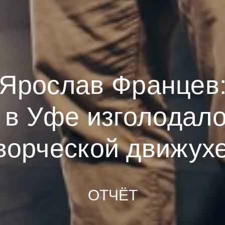
Ярослав Францев
в Уфе изголодало
ворческой движух
ОТЧЁТ